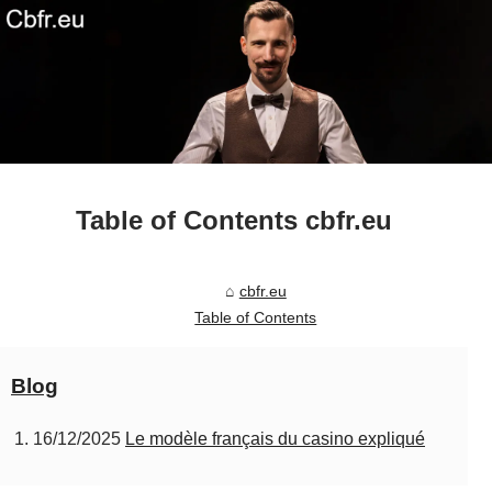
Table of Contents cbfr.eu
cbfr.eu
Table of Contents
Blog
16/12/2025
Le modèle français du casino expliqué